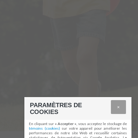
PARAMÈTRES DE
×
COOKIES
En cliquant sur
« Accepter »
, vous acceptez le stockage de
témoins (cookies)
sur votre appareil pour améliorer les
performances de notre site Web et recueillir certaines
statistiques de fréquentation via Google Analytics. Le