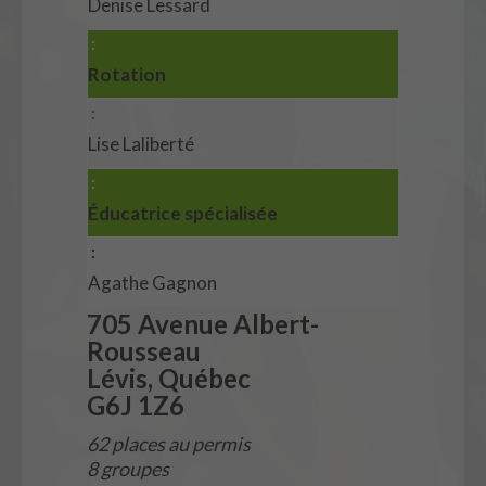
Denise Lessard
Rotation
Lise Laliberté
Éducatrice spécialisée
Agathe Gagnon
705 Avenue Albert-
Rousseau
Lévis, Québec
G6J 1Z6
62 places au permis
8 groupes