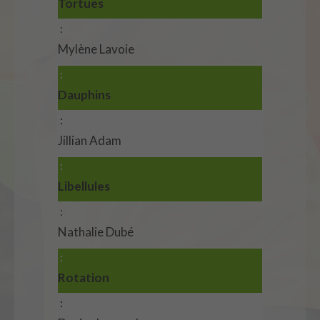
Tortues
Mylène Lavoie
Dauphins
Jillian Adam
Libellules
Nathalie Dubé
Rotation