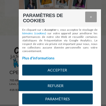
PARAMÈTRES DE
×
COOKIES
En cliquant sur
« Accepter »
, vous acceptez le stockage de
témoins (cookies)
sur votre appareil pour améliorer les
performances de notre site Web et recueillir certaines
statistiques de fréquentation via Google Analytics. Le
respect de votre vie privée est important pour nous, nous
ne collectons aucune donnée personnelle sans votre
consentement.
Plus d'informations
ACCEPTER
CPE LA SALOPETTE
705 Albert-Rousseau
Lévis, G6J 1Z6
REFUSER
418-831-7217
PARAMÈTRES